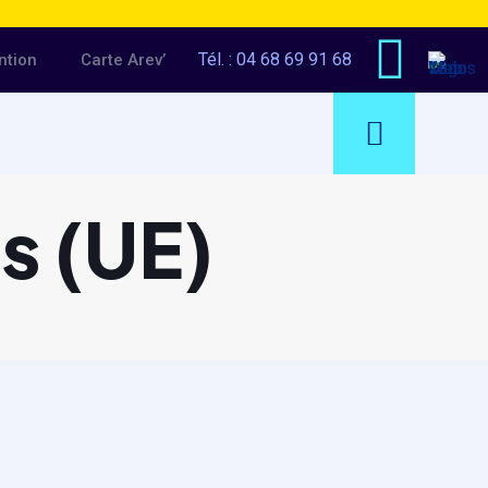
Tél. :
04 68 69 91 68
ntion
Carte Arev’
s (UE)