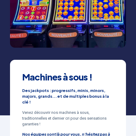
Machines à sous !
Des jackpots : progressifs, minis, minors,
majors, grands... et de multiples bonus à la
clé !
Venez découvrir nos machines à sous,
traditionnelles et dernier cri pour des sensations
garanties !
Nos équipes sont là pour vous, n'hésitez pas à