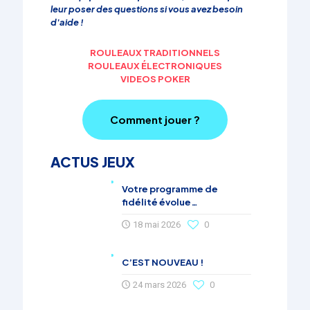
leur poser des questions si vous avez besoin
d'aide !
ROULEAUX TRADITIONNELS
ROULEAUX ÉLECTRONIQUES
VIDEOS POKER
Comment jouer ?
ACTUS JEUX
Votre programme de
fidélité évolue…
18 mai 2026
0
C’EST NOUVEAU !
24 mars 2026
0