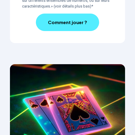
sur différents ensembles de numéros, ou sur leurs
caractéristiques.» (voir détails plus bas)*
Comment jouer ?