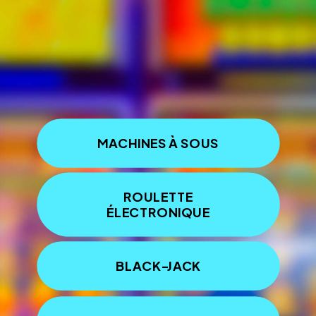
MACHINES À SOUS
ROULETTE
ÉLECTRONIQUE
BLACK-JACK