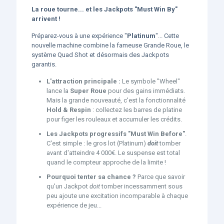
La roue tourne... et les Jackpots "Must Win By"
arrivent !
Préparez-vous à une expérience "
Platinum
"... Cette
nouvelle machine combine la fameuse Grande Roue, le
système Quad Shot et désormais des Jackpots
garantis.
L'attraction principale :
Le symbole "Wheel"
lance la
Super Roue
pour des gains immédiats.
Mais la grande nouveauté, c'est la fonctionnalité
Hold & Respin
: collectez les barres de platine
pour figer les rouleaux et accumuler les crédits.
Les Jackpots progressifs
"Must Win Before"
.
C'est simple : le gros lot (Platinum)
doit
tomber
avant d'atteindre 4 000€. Le suspense est total
quand le compteur approche de la limite !
Pourquoi tenter sa chance ?
Parce que savoir
qu'un Jackpot
doit
tomber incessamment sous
peu ajoute une excitation incomparable à chaque
expérience de jeu...