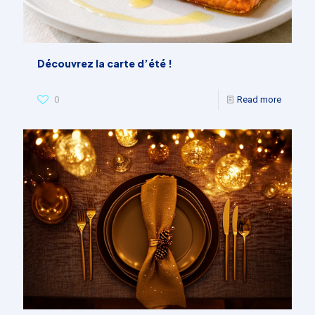
Découvrez la carte d’été !
0
Read more