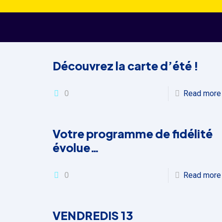
Filter by
Categories
Tags
Author
Découvrez la carte d’été !
0
Read more
Votre programme de fidélité
évolue…
0
Read more
VENDREDIS 13