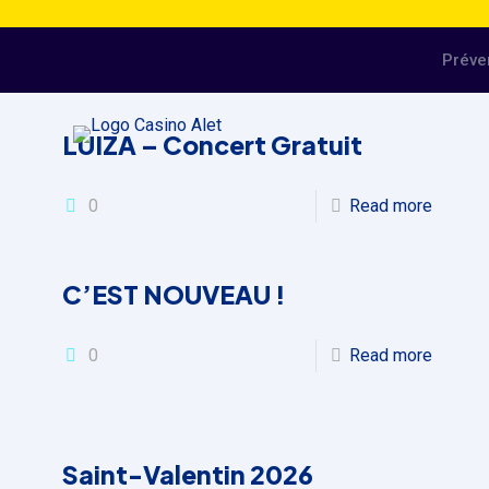
s
Préve
LUIZA – Concert Gratuit
0
Read more
C’EST NOUVEAU !
0
Read more
Saint-Valentin 2026