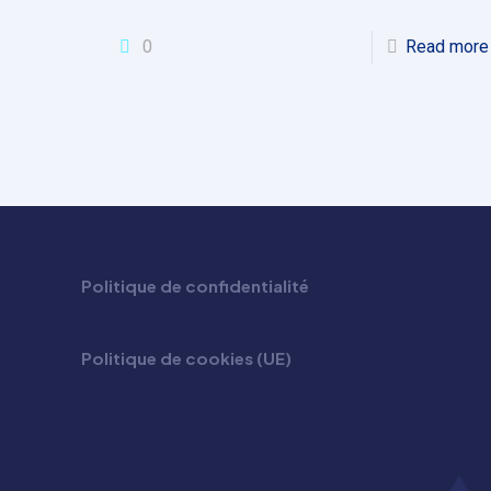
0
Read more
Politique de confidentialité
Politique de cookies (UE)